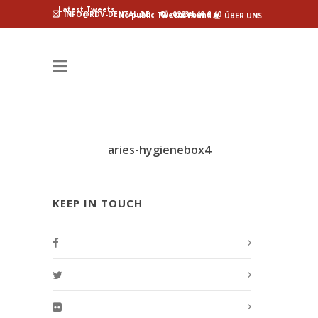
Latest Tweets
INFO@RDV-DENTAL.DE
02234 40 6 40
No public Tweets found
KONTAKT
ÜBER UNS
aries-hygienebox4
KEEP IN TOUCH