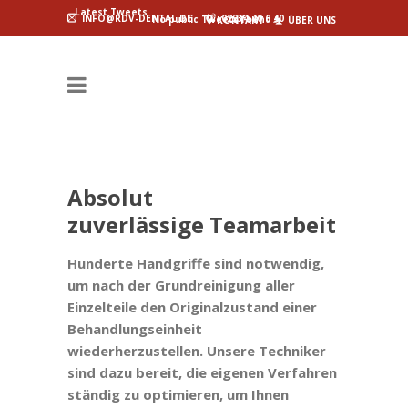
Latest Tweets
INFO@RDV-DENTAL.DE
02234 40 6 40
No public Tweets found
KONTAKT
ÜBER UNS
Absolut
zuverlässige Teamarbeit
Hunderte Handgriffe sind notwendig,
um nach der Grundreinigung aller
Einzelteile den Originalzustand einer
Behandlungseinheit
wiederherzustellen. Unsere Techniker
sind dazu bereit, die eigenen Verfahren
ständig zu optimieren, um Ihnen