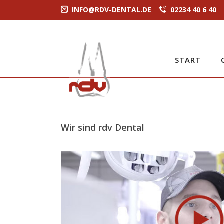
INFO@RDV-DENTAL.DE
02234 40 6 40
Latest Tweets
No public Tweets found
START
Wir sind rdv Dental