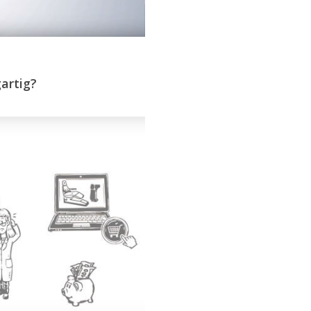
artig?