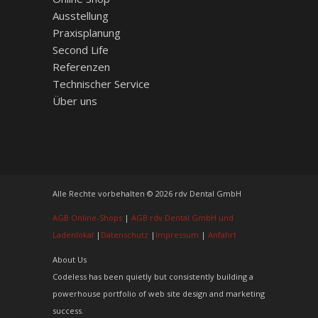
Ausstellung
Praxisplanung
Second Life
Referenzen
Technischer Service
Über uns
Alle Rechte vorbehalten © 2026 rdv Dental GmbH
AGB Online-Shops
|
AGB rdv Dental GmbH und
Ladenlokal
|
Datenschutz
|
Impressum
|
Anfahrt
About Us
Codeless has been quietly but consistently building a
powerhouse portfolio of web site design and marketing
success.