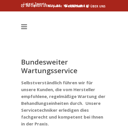
Latest Tweets
INFO@RDV-DENTAL.DE
02234 40 6 40
No public Tweets found
KONTAKT
ÜBER UNS
Bundesweiter
Wartungsservice
Selbstverständlich führen wir für
unsere Kunden, die vom Hersteller
empfohlene, regelmäßige Wartung der
Behandlungseinheiten durch. Unsere
Servicetechniker erledigen dies
fachgerecht und kompetent bei Ihnen
in der Praxis.