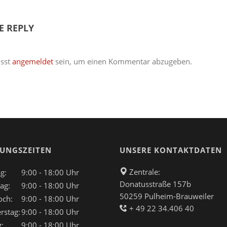
E REPLY
sst
angemeldet
sein, um einen Kommentar abzugeben.
UNGSZEITEN
UNSERE KONTAKTDATEN
Zentrale:
g:
9:00 - 18:00 Uhr
Donatusstraße 157b
ag:
9:00 - 18:00 Uhr
50259 Pulheim-Brauweiler
och:
9:00 - 18:00 Uhr
+ 49 22 34.406 40
rstag:
9:00 - 18:00 Uhr
g:
9:00 - 18:00 Uhr