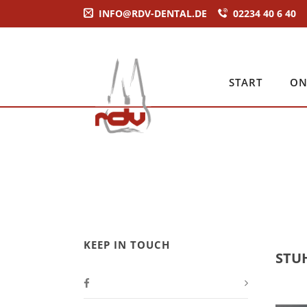
INFO@RDV-DENTAL.DE
02234 40 6 40
Latest Tweets
No public Tweets found
START
ON
KEEP IN TOUCH
STU