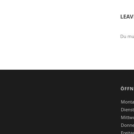
LEAV
Du mu
ÖFFN
Monta
Dienst
Mittw
Donne
Freita