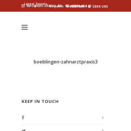
Latest Tweets
INFO@RDV-DENTAL.DE
02234 40 6 40
No public Tweets found
KONTAKT
ÜBER UNS
boeblingen-zahnarztpraxis3
KEEP IN TOUCH