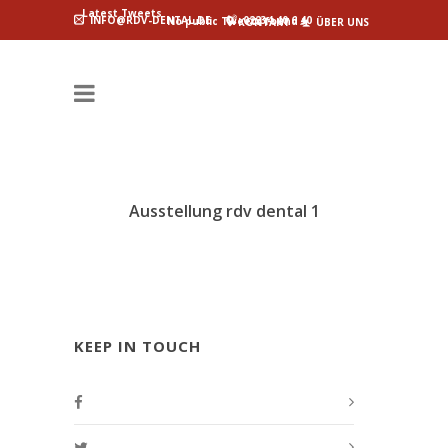
Latest Tweets
INFO@RDV-DENTAL.DE
02234 40 6 40
No public Tweets found
KONTAKT
ÜBER UNS
Ausstellung rdv dental 1
KEEP IN TOUCH